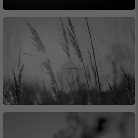
Website. Einige von ihnen sind essenziell, während andere uns
helfen, diese Website und Ihre Erfahrung zu verbessern.
Personenbezogene Daten können verarbeitet werden (z. B. IP-
Adressen), z. B. für personalisierte Anzeigen und Inhalte oder
Anzeigen- und Inhaltsmessung.
Weitere Informationen über die
Verwendung Ihrer Daten finden Sie in unserer
Datenschutzerklärung
.
Hier finden Sie eine Übersicht über alle verwendeten Cookies. Sie
können Ihre Zustimmung zu ganzen Kategorien geben oder sich
weitere Informationen anzeigen lassen und so nur bestimmte
Cookies auswählen.
Einstellungen speichern & schließen
Nur essenzielle Cookies akzeptieren
Zurück
Datenschutzeinstellungen
Essenziell (1)
Essenzielle Cookies ermöglichen grundlegende Funktionen und sind für
die einwandfreie Funktion der Website erforderlich.