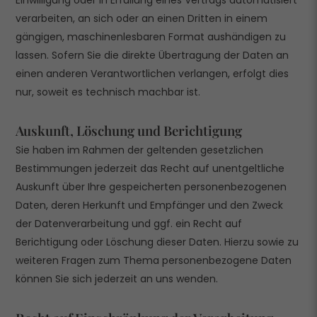
helfen, diese Website und Ihre Erfahrung zu verbessern.
verarbeiten, an sich oder an einen Dritten in einem
Personenbezogene Daten können verarbeitet werden (z. B. IP-
gängigen, maschinenlesbaren Format aushändigen zu
Adressen), z. B. für personalisierte Anzeigen und Inhalte oder
Anzeigen- und Inhaltsmessung.
Weitere Informationen über die
lassen. Sofern Sie die direkte Übertragung der Daten an
Verwendung Ihrer Daten finden Sie in unserer
einen anderen Verantwortlichen verlangen, erfolgt dies
Datenschutzerklärung
.
Hier finden Sie eine Übersicht über alle verwendeten Cookies. Sie
nur, soweit es technisch machbar ist.
können Ihre Zustimmung zu ganzen Kategorien geben oder sich
weitere Informationen anzeigen lassen und so nur bestimmte
Cookies auswählen.
Auskunft, Löschung und Berichtigung
Sie haben im Rahmen der geltenden gesetzlichen
Einstellungen speichern & schließen
Bestimmungen jederzeit das Recht auf unentgeltliche
Auskunft über Ihre gespeicherten personenbezogenen
Nur essenzielle Cookies akzeptieren
Daten, deren Herkunft und Empfänger und den Zweck
Zurück
der Datenverarbeitung und ggf. ein Recht auf
Datenschutzeinstellungen
Berichtigung oder Löschung dieser Daten. Hierzu sowie zu
Essenziell (1)
weiteren Fragen zum Thema personenbezogene Daten
Essenzielle Cookies ermöglichen grundlegende Funktionen und sind für
können Sie sich jederzeit an uns wenden.
die einwandfreie Funktion der Website erforderlich.
Cookie Informationen anzeigen