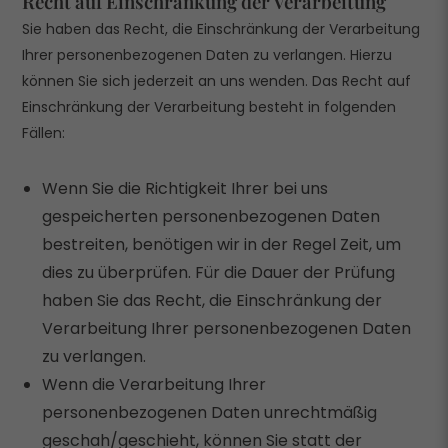
Recht auf Einschränkung der Verarbeitung
Exte
Externe Medien (1)
Sie haben das Recht, die Einschränkung der Verarbeitung
Ihrer personenbezogenen Daten zu verlangen. Hierzu
Inhalte von Videoplattformen und Social Media Plattformen werden
standardmäßig blockiert. Wenn Cookies von externen Medien akzeptiert
können Sie sich jederzeit an uns wenden. Das Recht auf
werden, bedarf der Zugriff auf diese Inhalte keiner manuellen Zustimmung
Einschränkung der Verarbeitung besteht in folgenden
mehr.
Fällen:
Cookie Informationen anzeigen
Datenschutzerklärung
Impressum
Wenn Sie die Richtigkeit Ihrer bei uns
gespeicherten personenbezogenen Daten
bestreiten, benötigen wir in der Regel Zeit, um
dies zu überprüfen. Für die Dauer der Prüfung
haben Sie das Recht, die Einschränkung der
Verarbeitung Ihrer personenbezogenen Daten
zu verlangen.
Wenn die Verarbeitung Ihrer
personenbezogenen Daten unrechtmäßig
geschah/geschieht, können Sie statt der