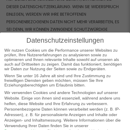
DIESER DATENSCHUTZERKLÄRUNG. WENN SIE WIDERSPRUCH
EINLEGEN, WERDEN WIR IHRE BETROFFENEN
PERSONENBEZOGENEN DATEN NICHT MEHR VERARBEITEN, ES
SEI DENN, WIR KÖNNEN ZWINGENDE SCHUTZWÜRDIGE
GRÜNDE FÜR DIE VERARBEITUNG NACHWEISEN, DIE IHRE
Datenschutzeinstellungen
INTERESSEN, RECHTE UND FREIHEITEN ÜBERWIEGEN ODER DIE
Wir nutzen Cookies um die Performance unserer Websites zu
VERARBEITUNG DIENT DER GELTENDMACHUNG, AUSÜBUNG
prüfen, Ihre Nutzererfahrungen zu analysieren sowie zu
ODER VERTEIDIGUNG VON RECHTSANSPRÜCHEN
optimieren und Ihnen relevante Inhalte sowohl auf unseren als
auch auf Drittseiten zu zeigen. Damit das funktioniert, benötigen
(WIDERSPRUCH NACH ART. 21 ABS. 1 DSGVO).
wir Daten zur Nutzung der Seiten sowie zu Endgeräten.
Wenn Sie unter 16 Jahre alt sind und Ihre Zustimmung zu
freiwilligen Diensten geben möchten, müssen Sie Ihre
WERDEN IHRE PERSONENBEZOGENEN DATEN VERARBEITET, UM
Erziehungsberechtigten um Erlaubnis bitten.
DIREKTWERBUNG ZU BETREIBEN, SO HABEN SIE DAS RECHT,
Wir verwenden Cookies und andere Technologien auf unserer
JEDERZEIT WIDERSPRUCH GEGEN DIE VERARBEITUNG SIE
Website. Einige von ihnen sind essenziell, während andere uns
helfen, diese Website und Ihre Erfahrung zu verbessern.
BETREFFENDER PERSONENBEZOGENER DATEN ZUM ZWECKE
Personenbezogene Daten können verarbeitet werden (z. B. IP-
DERARTIGER WERBUNG EINZULEGEN; DIES GILT AUCH FÜR DAS
Adressen), z. B. für personalisierte Anzeigen und Inhalte oder
Wonach suchst du?
Anzeigen- und Inhaltsmessung.
Weitere Informationen über die
PROFILING, SOWEIT ES MIT SOLCHER DIREKTWERBUNG IN
Verwendung Ihrer Daten finden Sie in unserer
VERBINDUNG STEHT. WENN SIE WIDERSPRECHEN, WERDEN IHRE